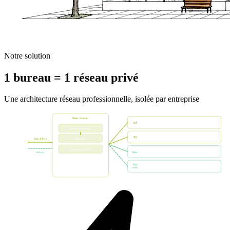
Notre solution
1 bureau =
1 réseau privé
Une architecture réseau professionnelle, isolée par entreprise
Baie réseau
Bureau 1
B1
VLAN 10 — Réseau privé filaire et Wi-Fi
Routeur / Pare-feu
Bureau 2
B2
Switchs
VLAN 20 — Réseau privé filaire et Wi-Fi
Fibre FTTO
Internet
Salle de réunion
Contrôleur Wi-Fi
Réu.
Backup
VLAN visiteurs
Enregistreur vidéo
Espace commun
Esp.
com.
Portail captif
Onduleur