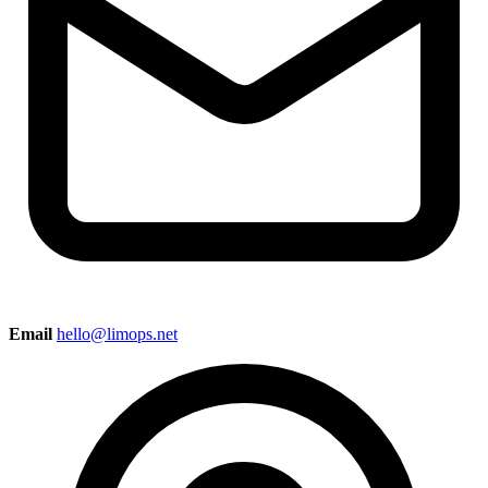
Email
hello@limops.net